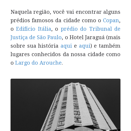
Naquela região, você vai encontrar alguns
prédios famosos da cidade como o
Copan
,
o
Edifício Itália
, o
prédio do Tribunal de
Justiça de São Paulo
, o Hotel Jaraguá (mais
sobre sua história
aqui
e
aqui
) e também
lugares conhecidos da nossa cidade como
o
Largo do Arouche
.