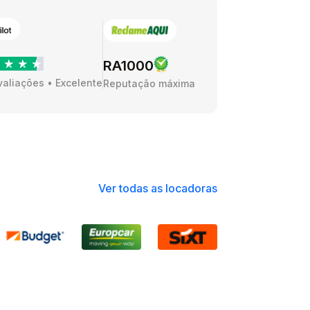
RA1000
valiações • Excelente
Reputação máxima
Ver todas as locadoras