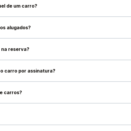
uel de um carro?
ros alugados?
 na reserva?
o carro por assinatura?
e carros?