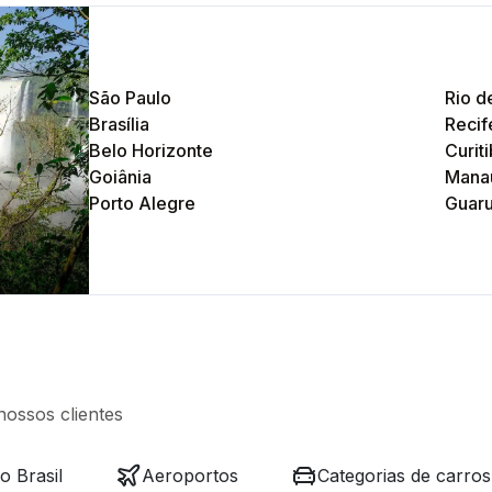
São Paulo
Rio d
Brasília
Recif
Belo Horizonte
Curit
Goiânia
Mana
Porto Alegre
Guaru
nossos clientes
 Brasil
Aeroportos
Categorias de carros