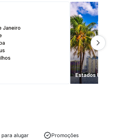
e Janeiro
e
iba
Next slide
us
lhos
Estados Unidos e Canadá
 para alugar
Promoções